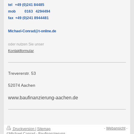
tel +49 (0)241 84485
mob 0
163 4294494
fax +49 (0)241 8944481
Michael-Conrad@t-online.de
oder nutzen Sie unser
Kontaktformular
.
Trevererstr. 53
52074 Aachen
www.baufinanzierung-aachen.de
-
Webansicht
-
Druckversion
|
Sitemap
©Michael Conrad - Baufinanzierung